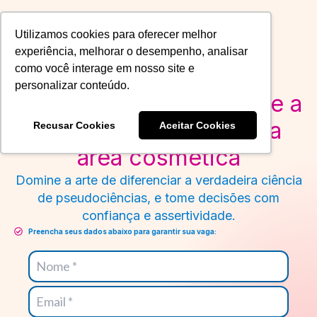
Ir
para
Utilizamos cookies para oferecer melhor
o
experiência, melhorar o desempenho, analisar
conteúdo
CURSO GRATUITO
como você interage em nosso site e
3, 4 E 5 DE SETEMBRO
personalizar conteúdo.
Alcance independência e a
autonomia científica na
Recusar Cookies
Aceitar Cookies
área cosmética
Domine a arte de diferenciar a verdadeira ciência
de pseudociências, e tome decisões com
confiança e assertividade.
Preencha seus dados abaixo para garantir sua vaga: